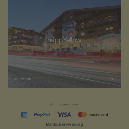
happYellow
1 Gutschein
Zahlungsmethoden
:
Banküberweisung