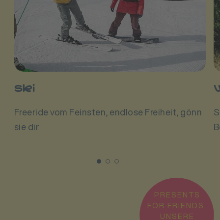
ski
Freeride vom Feinsten, endlose Freiheit, gönn
S
sie dir
B
PRESENTS
FOR FRIENDS.
UNSERE