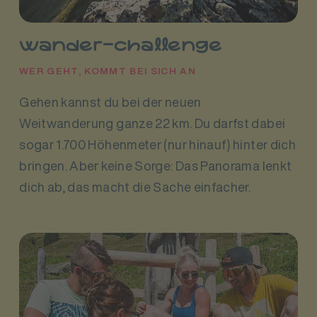
wander-challenge
WER GEHT, KOMMT BEI SICH AN
Gehen kannst du bei der neuen
Weitwanderung ganze 22 km. Du darfst dabei
sogar 1.700 Höhenmeter (nur hinauf) hinter dich
bringen. Aber keine Sorge: Das Panorama lenkt
dich ab, das macht die Sache einfacher.